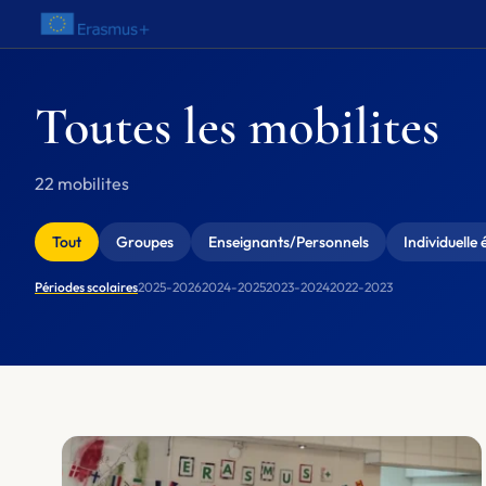
Aller au contenu
Toutes les mobilites
22 mobilites
Tout
Groupes
Enseignants/Personnels
Individuelle 
Périodes scolaires
2025-2026
2024-2025
2023-2024
2022-2023